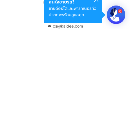
สนใจขายรถ?
แขวงดินแดง เขตดินแดง
ขายดีออโต้และพาร์ทเนอร์ทั่ว
กรุงเทพมหานคร 10400
ประเทศพร้อมดูแลคุณ
02-108-8531
cs@kaidee.com
บริษัทในเครือ
Carro Thailand
Innorithm
Motto Auction
Genie Fintech
เพื่อประสบการณ์ใช้งานที่ดีขึ้น
© 2568 บริษัท เคดี มาร์เก็ตเพลส จำกัด