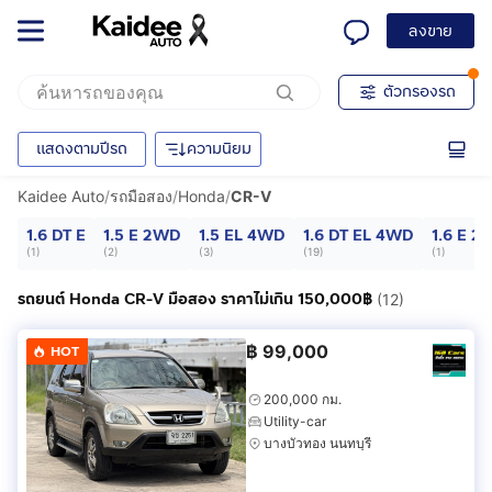
ลงขาย
ตัวกรองรถ
แสดงตามปีรถ
ความนิยม
Kaidee Auto
/
รถมือสอง
/
Honda
/
CR-V
1.6 DT E
1.5 E 2WD
1.5 EL 4WD
1.6 DT EL 4WD
1.6 E 
(
1
)
(
2
)
(
3
)
(
19
)
(
1
)
รถยนต์ Honda CR-V มือสอง ราคาไม่เกิน 150,000฿
(12)
฿
99,000
HOT
200,000 กม.
Utility-car
บางบัวทอง นนทบุรี