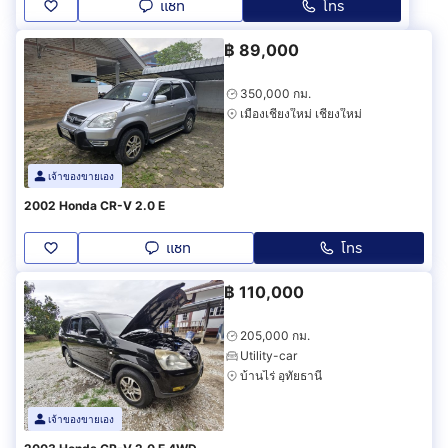
แชท
โทร
฿
89,000
350,000 กม.
เมืองเชียงใหม่ เชียงใหม่
เจ้าของขายเอง
2002 Honda CR-V 2.0 E
แชท
โทร
฿
110,000
205,000 กม.
Utility-car
บ้านไร่ อุทัยธานี
เจ้าของขายเอง