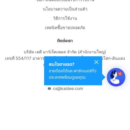
นโยบายความเป็นส่วนตัว
วิธีการใช้งาน
เทคนิคซื้อขายปลอดภัย
ติดต่อเรา
บริษัท เคดี มาร์เก็ตเพลส จำกัด (สำนักงานใหญ่)
เลขที่ 554/117 อาคารสกายไนน์ เซ็นเตอร์ ชั้น 22 ถนนอโศก-ดินแดง
สนใจขายรถ?
แขวงดินแดง เขตดินแดง
ขายดีออโต้และพาร์ทเนอร์ทั่ว
กรุงเทพมหานคร 10400
ประเทศพร้อมดูแลคุณ
02-108-8531
cs@kaidee.com
บริษัทในเครือ
Carro Thailand