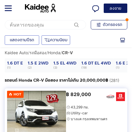
ลงขาย
ตัวกรองรถ
แสดงตามปีรถ
ความนิยม
Kaidee Auto
/
รถมือสอง
/
Honda
/
CR-V
1.6 DT E
1.5 E 2WD
1.5 EL 4WD
1.6 DT EL 4WD
1.6 E 
(
1
)
(
2
)
(
3
)
(
19
)
(
1
)
รถยนต์ Honda CR-V มือสอง ราคาไม่เกิน 20,000,000฿
(281)
฿
829,000
HOT
43,299 กม.
Utility-car
บางแค กรุงเทพมหานคร