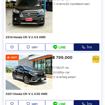
ลาดกระบัง กรุงเทพมหานคร
2014 Honda CR-V 2.0 E 4WD
แชท
โทร
LINE
฿
799,000
HOT
56,121 กม.
Utility-car
หาดใหญ่ สงขลา
2021 Honda CR-V 2.4 ES 4WD
แชท
โทร
LINE