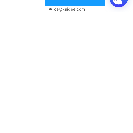
02-108-8531
cs@kaidee.com
บริษัทในเครือ
Carro Thailand
Innorithm
Motto Auction
Genie Fintech
เพื่อประสบการณ์ใช้งานที่ดีขึ้น
© 2568 บริษัท เคดี มาร์เก็ตเพลส จำกัด