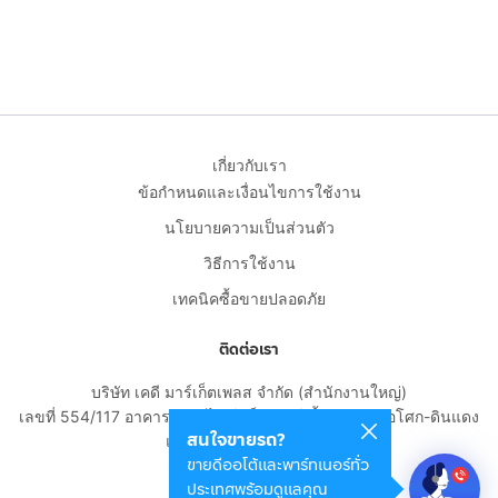
เกี่ยวกับเรา
ข้อกำหนดและเงื่อนไขการใช้งาน
นโยบายความเป็นส่วนตัว
วิธีการใช้งาน
เทคนิคซื้อขายปลอดภัย
ติดต่อเรา
บริษัท เคดี มาร์เก็ตเพลส จำกัด (สำนักงานใหญ่)
เลขที่ 554/117 อาคารสกายไนน์ เซ็นเตอร์ ชั้น 22 ถนนอโศก-ดินแดง
สนใจขายรถ?
แขวงดินแดง เขตดินแดง
ขายดีออโต้และพาร์ทเนอร์ทั่ว
กรุงเทพมหานคร 10400
ประเทศพร้อมดูแลคุณ