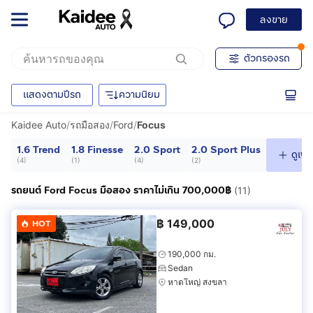
ลงขาย
ตัวกรองรถ
แสดงตามปีรถ
ความนิยม
Kaidee Auto
/
รถมือสอง
/
Ford
/
Focus
1.6 Trend
1.8 Finesse
2.0 Sport
2.0 Sport Plus
ดูเพิ่
(
4
)
(
1
)
(
4
)
(
2
)
รถยนต์ Ford Focus มือสอง ราคาไม่เกิน 700,000฿
(11)
฿
149,000
HOT
190,000 กม.
Sedan
หาดใหญ่ สงขลา