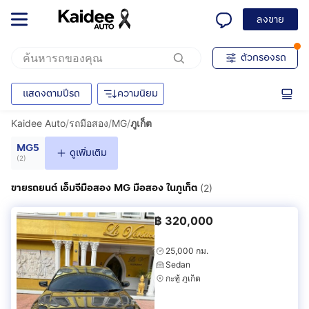
ลงขาย
ตัวกรองรถ
แสดงตามปีรถ
ความนิยม
Kaidee Auto
/
รถมือสอง
/
MG
/
ภูเก็ต
MG5
ดูเพิ่มเติม
(
2
)
ขายรถยนต์ เอ็มจีมือสอง MG มือสอง ในภูเก็ต
(2)
฿
320,000
25,000 กม.
Sedan
กะทู้ ภูเก็ต