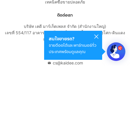
เทคนิคซื้อขายปลอดภัย
ติดต่อเรา
บริษัท เคดี มาร์เก็ตเพลส จำกัด (สำนักงานใหญ่)
เลขที่ 554/117 อาคารสกายไนน์ เซ็นเตอร์ ชั้น 22 ถนนอโศก-ดินแดง
สนใจขายรถ?
แขวงดินแดง เขตดินแดง
ขายดีออโต้และพาร์ทเนอร์ทั่ว
กรุงเทพมหานคร 10400
ประเทศพร้อมดูแลคุณ
02-108-8531
cs@kaidee.com
บริษัทในเครือ
Carro Thailand
Innorithm
Motto Auction
Genie Fintech