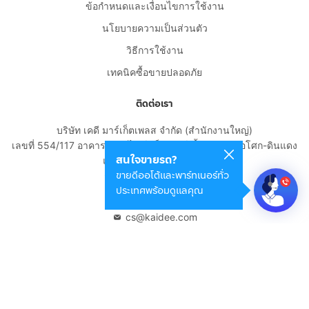
ข้อกำหนดและเงื่อนไขการใช้งาน
นโยบายความเป็นส่วนตัว
วิธีการใช้งาน
เทคนิคซื้อขายปลอดภัย
ติดต่อเรา
บริษัท เคดี มาร์เก็ตเพลส จำกัด (สำนักงานใหญ่)
เลขที่ 554/117 อาคารสกายไนน์ เซ็นเตอร์ ชั้น 22 ถนนอโศก-ดินแดง
สนใจขายรถ?
แขวงดินแดง เขตดินแดง
ขายดีออโต้และพาร์ทเนอร์ทั่ว
กรุงเทพมหานคร 10400
ประเทศพร้อมดูแลคุณ
02-108-8531
cs@kaidee.com
บริษัทในเครือ