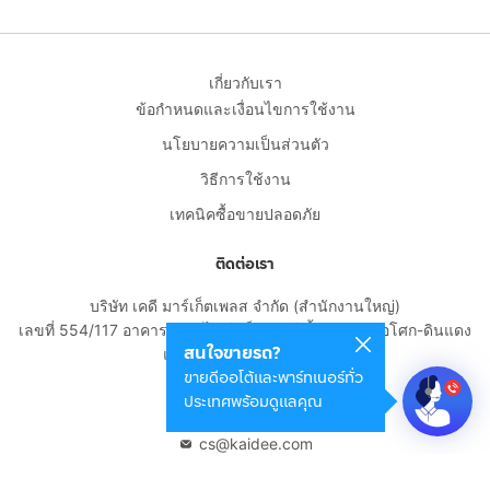
เกี่ยวกับเรา
ข้อกำหนดและเงื่อนไขการใช้งาน
นโยบายความเป็นส่วนตัว
วิธีการใช้งาน
เทคนิคซื้อขายปลอดภัย
ติดต่อเรา
บริษัท เคดี มาร์เก็ตเพลส จำกัด (สำนักงานใหญ่)
เลขที่ 554/117 อาคารสกายไนน์ เซ็นเตอร์ ชั้น 22 ถนนอโศก-ดินแดง
สนใจขายรถ?
แขวงดินแดง เขตดินแดง
ขายดีออโต้และพาร์ทเนอร์ทั่ว
กรุงเทพมหานคร 10400
ประเทศพร้อมดูแลคุณ
02-108-8531
cs@kaidee.com