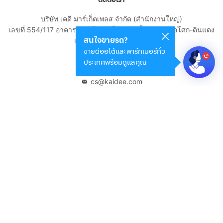
บริษัท เคดี มาร์เก็ตเพลส จำกัด (สำนักงานใหญ่)
เลขที่ 554/117 อาคารสกายไนน์ เซ็นเตอร์ ชั้น 22 ถนนอโศก-ดินแดง
สนใจขายรถ?
แขวงดินแดง เขตดินแดง
ขายดีออโต้และพาร์ทเนอร์ทั่ว
กรุงเทพมหานคร 10400
ประเทศพร้อมดูแลคุณ
02-108-8531
cs@kaidee.com
บริษัทในเครือ
Carro Thailand
Innorithm
Motto Auction
Genie Fintech
เพื่อประสบการณ์ใช้งานที่ดีขึ้น