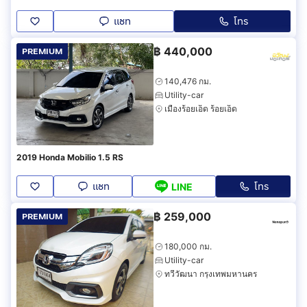
แชท
โทร
฿
440,000
PREMIUM
140,476 กม.
Utility-car
เมืองร้อยเอ็ด ร้อยเอ็ด
2019 Honda Mobilio 1.5 RS
แชท
โทร
LINE
฿
259,000
PREMIUM
180,000 กม.
Utility-car
ทวีวัฒนา กรุงเทพมหานคร