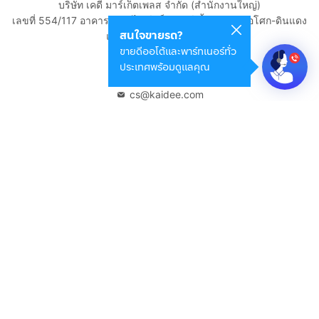
บริษัท เคดี มาร์เก็ตเพลส จำกัด (สำนักงานใหญ่)
เลขที่ 554/117 อาคารสกายไนน์ เซ็นเตอร์ ชั้น 22 ถนนอโศก-ดินแดง
สนใจขายรถ?
แขวงดินแดง เขตดินแดง
ขายดีออโต้และพาร์ทเนอร์ทั่ว
กรุงเทพมหานคร 10400
ประเทศพร้อมดูแลคุณ
02-108-8531
cs@kaidee.com
บริษัทในเครือ
Carro Thailand
Innorithm
Motto Auction
Genie Fintech
เพื่อประสบการณ์ใช้งานที่ดีขึ้น