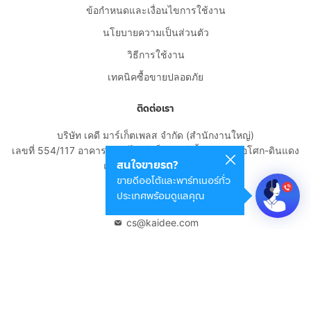
ข้อกำหนดและเงื่อนไขการใช้งาน
นโยบายความเป็นส่วนตัว
วิธีการใช้งาน
เทคนิคซื้อขายปลอดภัย
ติดต่อเรา
บริษัท เคดี มาร์เก็ตเพลส จำกัด (สำนักงานใหญ่)
เลขที่ 554/117 อาคารสกายไนน์ เซ็นเตอร์ ชั้น 22 ถนนอโศก-ดินแดง
สนใจขายรถ?
แขวงดินแดง เขตดินแดง
ขายดีออโต้และพาร์ทเนอร์ทั่ว
กรุงเทพมหานคร 10400
ประเทศพร้อมดูแลคุณ
02-108-8531
cs@kaidee.com
บริษัทในเครือ