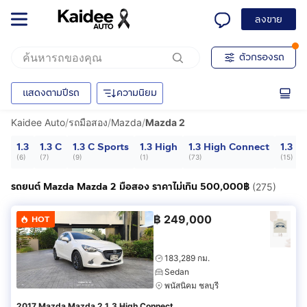
ลงขาย
ตัวกรองรถ
แสดงตามปีรถ
ความนิยม
Kaidee Auto
/
รถมือสอง
/
Mazda
/
Mazda 2
1.3
1.3 C
1.3 C Sports
1.3 High
1.3 High Connect
1.3 H
(
6
)
(
7
)
(
9
)
(
1
)
(
73
)
(
15
)
รถยนต์ Mazda Mazda 2 มือสอง ราคาไม่เกิน 500,000฿
(275)
฿
249,000
HOT
183,289 กม.
Sedan
พนัสนิคม ชลบุรี
2017 Mazda Mazda 2 1.3 High Connect