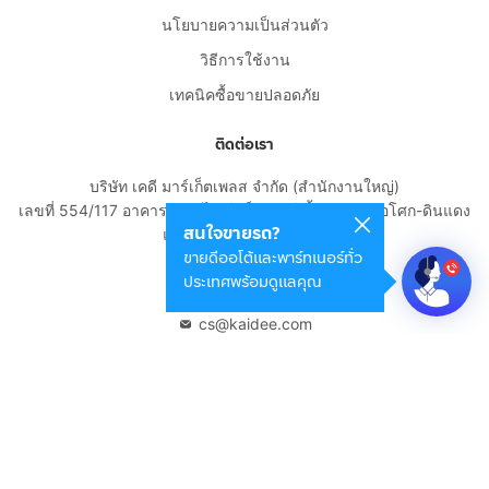
นโยบายความเป็นส่วนตัว
วิธีการใช้งาน
เทคนิคซื้อขายปลอดภัย
ติดต่อเรา
บริษัท เคดี มาร์เก็ตเพลส จำกัด (สำนักงานใหญ่)
เลขที่ 554/117 อาคารสกายไนน์ เซ็นเตอร์ ชั้น 22 ถนนอโศก-ดินแดง
สนใจขายรถ?
แขวงดินแดง เขตดินแดง
ขายดีออโต้และพาร์ทเนอร์ทั่ว
กรุงเทพมหานคร 10400
ประเทศพร้อมดูแลคุณ
02-108-8531
cs@kaidee.com
บริษัทในเครือ
Carro Thailand