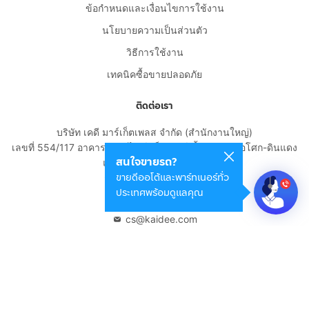
ข้อกำหนดและเงื่อนไขการใช้งาน
นโยบายความเป็นส่วนตัว
วิธีการใช้งาน
เทคนิคซื้อขายปลอดภัย
ติดต่อเรา
บริษัท เคดี มาร์เก็ตเพลส จำกัด (สำนักงานใหญ่)
เลขที่ 554/117 อาคารสกายไนน์ เซ็นเตอร์ ชั้น 22 ถนนอโศก-ดินแดง
สนใจขายรถ?
แขวงดินแดง เขตดินแดง
ขายดีออโต้และพาร์ทเนอร์ทั่ว
กรุงเทพมหานคร 10400
ประเทศพร้อมดูแลคุณ
02-108-8531
cs@kaidee.com
บริษัทในเครือ