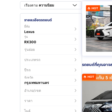
เรียงตาม
ความนิยม
HOT
รายละเอียดรถยนต์
ยี่ห้อ
Lexus
รุ่น
RX300
รุ่นย่อย
ประเภทรถ
รถยนต์ที่คุณอาจ
ปีรถ
HOT
จังหวัด
กรุงเทพมหานคร
อำเภอ/เขต
ราคา
ไมล์