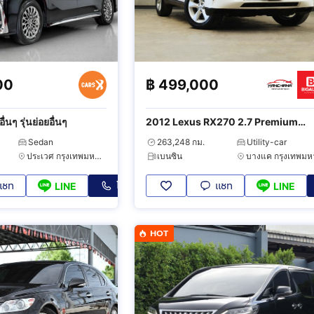
00
฿
499,000
่นๆ รุ่นย่อยอื่นๆ
2012 Lexus RX270 2.7 Premium
Moonroof
Sedan
263,248 กม.
Utility-car
ประเวศ กรุงเทพมหานคร
เบนซิน
แชท
โทร
แชท
LINE
LINE
HOT