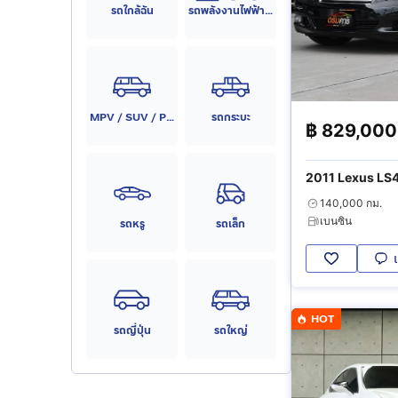
รถใกล้ฉัน
รถพลังงานไฟฟ้า (EV)
MPV / SUV / PPV
รถกระบะ
฿
829,000
2011 Lexus LS
140,000 กม.
เบนซิน
รถหรู
รถเล็ก
HOT
รถญี่ปุ่น
รถใหญ่