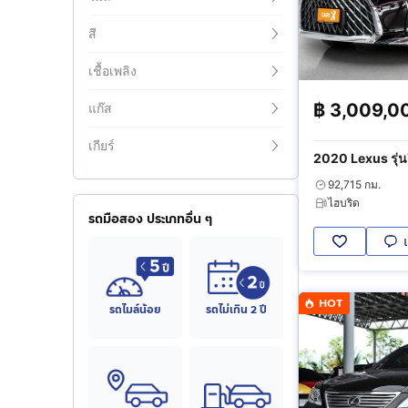
สี
เชื้อเพลิง
฿
3,009,0
แก๊ส
เกียร์
2020 Lexus รุ่นอื
92,715 กม.
ไฮบริด
รถมือสอง ประเภทอื่น ๆ
HOT
รถไมล์น้อย
รถไม่เกิน 2 ปี