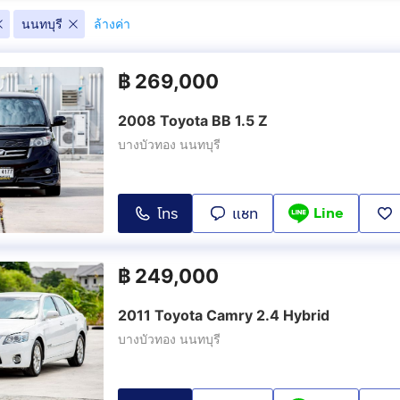
Corona
Estima
นนทบุรี
ล้างค่า
(
2
)
(
2
)
฿
269,000
mp
Hilux Vigo D4D
Innova
(
1
)
(
6
)
2008 Toyota BB 1.5 Z
Sienta
Sport Rider
บางบัวทอง นนทบุรี
(
7
)
(
2
)
Wish
Yaris
Line
โทร
แชท
(
2
)
(
11
)
฿
249,000
2011 Toyota Camry 2.4 Hybrid
บางบัวทอง นนทบุรี