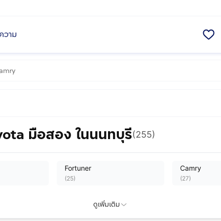
ความ
ota มือสอง ในนนทบุรี
(255)
Fortuner
Camry
(
25
)
(
27
)
BB
C-HR
ดูเพิ่มเติม
(
1
)
(
4
)