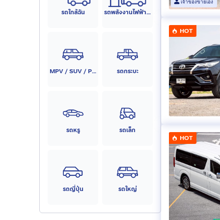
เจ้าของขายเอง
รถใกล้ฉัน
รถพลังงานไฟฟ้า (EV)
HOT
MPV / SUV / PPV
รถกระบะ
รถหรู
รถเล็ก
HOT
รถญี่ปุ่น
รถใหญ่