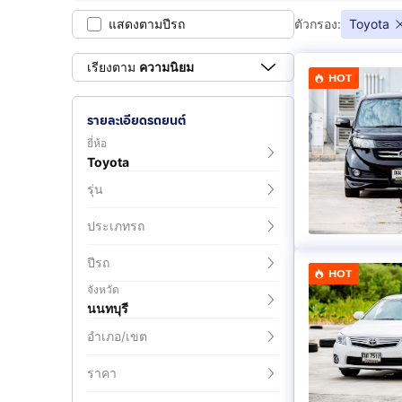
Corolla
Corolla Cross
แสดงตามปีรถ
ตัวกรอง:
Toyota
(
6
)
(
14
)
เรียงตาม
ความนิยม
HOT
Hilux Vigo
Hilux Vigo Cha
(
4
)
(
2
)
รายละเอียดรถยนต์
Majesty
Prius
ยี่ห้อ
(
3
)
(
6
)
Toyota
รุ่น
Veloz
Ventury
(
2
)
(
1
)
ประเภทรถ
Yaris Cross
รุ่นอื่นๆ
ปีรถ
HOT
(
2
)
(
1
)
จังหวัด
นนทบุรี
อำเภอ/เขต
ราคา