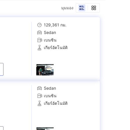
Harrier
มุมมอง
(
1
)
129,361 กม.
Land Cruiser Prado
Sedan
(
2
)
เบนซิน
Vellfire
เกียร์อัตโนมัติ
(
6
)
Yaris ATIV
(
17
)
Sedan
เบนซิน
เกียร์อัตโนมัติ