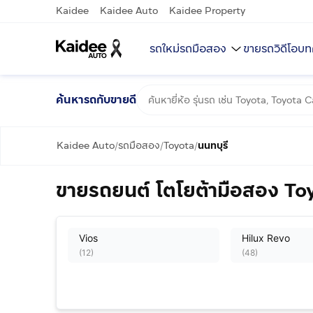
Kaidee
Kaidee Auto
Kaidee Property
รถใหม่
รถมือสอง
ขายรถ
วิดีโอ
บท
ค้นหารถกับขายดี
Kaidee Auto
รถมือสอง
Toyota
นนทบุรี
/
/
/
ขายรถยนต์ โตโยต้ามือสอง Toy
Vios
Hilux Revo
(
12
)
(
48
)
Alphard
Avanza
(
12
)
(
2
)