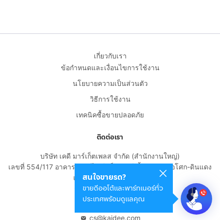
เกี่ยวกับเรา
ข้อกำหนดและเงื่อนไขการใช้งาน
นโยบายความเป็นส่วนตัว
วิธีการใช้งาน
เทคนิคซื้อขายปลอดภัย
ติดต่อเรา
บริษัท เคดี มาร์เก็ตเพลส จำกัด (สำนักงานใหญ่)
เลขที่ 554/117 อาคารสกายไนน์ เซ็นเตอร์ ชั้น 22 ถนนอโศก-ดินแดง
สนใจขายรถ?
แขวงดินแดง เขตดินแดง
ขายดีออโต้และพาร์ทเนอร์ทั่ว
กรุงเทพมหานคร 10400
ประเทศพร้อมดูแลคุณ
02-108-8531
cs@kaidee.com