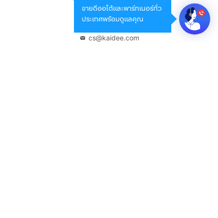
ขายดีออโต้และพาร์ทเนอร์ทั่ว
กรุงเทพมหานคร 10400
ประเทศพร้อมดูแลคุณ
02-108-8531
cs@kaidee.com
บริษัทในเครือ
Carro Thailand
Innorithm
Motto Auction
Genie Fintech
เพื่อประสบการณ์ใช้งานที่ดีขึ้น
© 2568 บริษัท เคดี มาร์เก็ตเพลส จำกัด