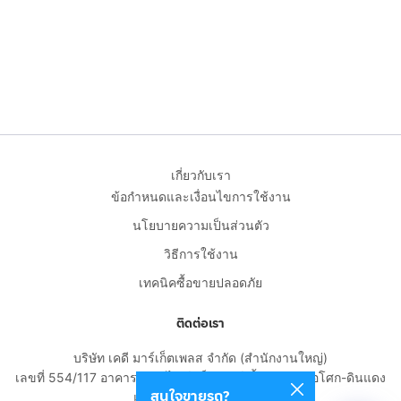
เกี่ยวกับเรา
ข้อกำหนดและเงื่อนไขการใช้งาน
นโยบายความเป็นส่วนตัว
วิธีการใช้งาน
เทคนิคซื้อขายปลอดภัย
ติดต่อเรา
บริษัท เคดี มาร์เก็ตเพลส จำกัด (สำนักงานใหญ่)
เลขที่ 554/117 อาคารสกายไนน์ เซ็นเตอร์ ชั้น 22 ถนนอโศก-ดินแดง
สนใจขายรถ?
แขวงดินแดง เขตดินแดง