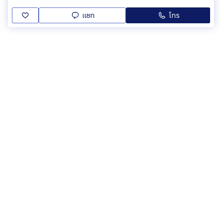
แชท
โทร