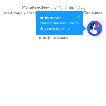
บริษัท เคดี มาร์เก็ตเพลส จำกัด (สำนักงานใหญ่)
เลขที่ 554/117 อาคารสกายไนน์ เซ็นเตอร์ ชั้น 22 ถนนอโศก-ดินแดง
สนใจขายรถ?
แขวงดินแดง เขตดินแดง
ขายดีออโต้และพาร์ทเนอร์ทั่ว
กรุงเทพมหานคร 10400
ประเทศพร้อมดูแลคุณ
02-108-8531
cs@kaidee.com
บริษัทในเครือ
Carro Thailand
Innorithm
Motto Auction
Genie Fintech
เพื่อประสบการณ์ใช้งานที่ดีขึ้น