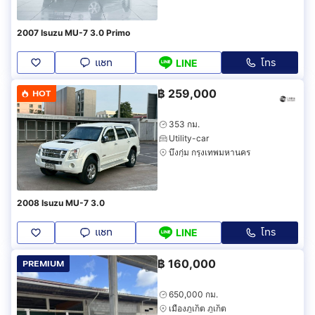
2007 Isuzu MU-7 3.0 Primo
แชท
โทร
LINE
฿
259,000
HOT
353 กม.
Utility-car
บึงกุ่ม กรุงเทพมหานคร
2008 Isuzu MU-7 3.0
แชท
โทร
LINE
฿
160,000
PREMIUM
650,000 กม.
เมืองภูเก็ต ภูเก็ต