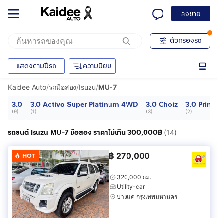
ลงขาย
ตัวกรองรถ
แสดงตามปีรถ
ความนิยม
Kaidee Auto
/
รถมือสอง
/
Isuzu
/
MU-7
3.0
3.0 Activo Super Platinum 4WD
3.0 Choiz
3.0 Primo
(
9
)
(
1
)
(
3
)
(
2
)
รถยนต์ Isuzu MU-7 มือสอง ราคาไม่เกิน 300,000฿
(14)
฿
270,000
HOT
320,000 กม.
Utility-car
บางแค กรุงเทพมหานคร