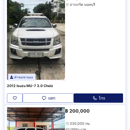
ปากเกร็ด นนทบุรี
เจ้าของขายเอง
2012 Isuzu MU-7 3.0 Choiz
แชท
โทร
฿
200,000
330,000 กม.
Utility-car