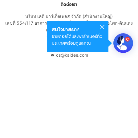
ติดต่อเรา
บริษัท เคดี มาร์เก็ตเพลส จำกัด (สำนักงานใหญ่)
เลขที่ 554/117 อาคารสกายไนน์ เซ็นเตอร์ ชั้น 22 ถนนอโศก-ดินแดง
สนใจขายรถ?
แขวงดินแดง เขตดินแดง
ขายดีออโต้และพาร์ทเนอร์ทั่ว
กรุงเทพมหานคร 10400
ประเทศพร้อมดูแลคุณ
02-108-8531
cs@kaidee.com
บริษัทในเครือ
Carro Thailand
Innorithm
Motto Auction
Genie Fintech
เพื่อประสบการณ์ใช้งานที่ดีขึ้น