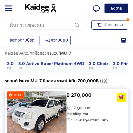
ลงขาย
ตัวกรองรถ
แสดงตามปีรถ
ความนิยม
Kaidee Auto
/
รถมือสอง
/
Isuzu
/
MU-7
3.0
3.0 Activo Super Platinum 4WD
3.0 Choiz
3.0 Primo
(
9
)
(
1
)
(
3
)
(
2
)
รถยนต์ Isuzu MU-7 มือสอง ราคาไม่เกิน 700,000฿
(19)
฿
270,000
HOT
320,000 กม.
Utility-car
บางแค กรุงเทพมหานคร