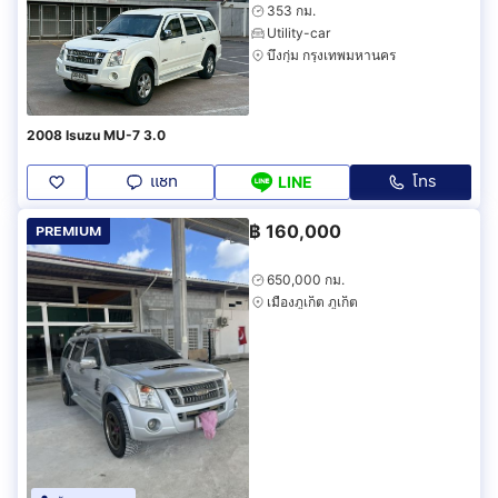
353 กม.
Utility-car
บึงกุ่ม กรุงเทพมหานคร
2008 Isuzu MU-7 3.0
แชท
โทร
LINE
฿
160,000
PREMIUM
650,000 กม.
เมืองภูเก็ต ภูเก็ต