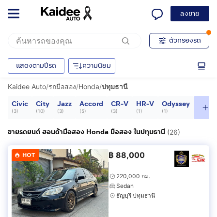
ลงขาย
ตัวกรองรถ
แสดงตามปีรถ
ความนิยม
Kaidee Auto
/
รถมือสอง
/
Honda
/
ปทุมธานี
Civic
City
Jazz
Accord
CR-V
HR-V
Odyssey
ดู
(
3
)
(
10
)
(
3
)
(
5
)
(
3
)
(
1
)
(
1
)
ขายรถยนต์ ฮอนด้ามือสอง Honda มือสอง ในปทุมธานี
(26)
฿
88,000
HOT
220,000 กม.
Sedan
ธัญบุรี ปทุมธานี