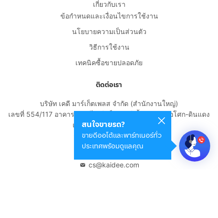
เกี่ยวกับเรา
ข้อกำหนดและเงื่อนไขการใช้งาน
นโยบายความเป็นส่วนตัว
วิธีการใช้งาน
เทคนิคซื้อขายปลอดภัย
ติดต่อเรา
บริษัท เคดี มาร์เก็ตเพลส จำกัด (สำนักงานใหญ่)
เลขที่ 554/117 อาคารสกายไนน์ เซ็นเตอร์ ชั้น 22 ถนนอโศก-ดินแดง
สนใจขายรถ?
แขวงดินแดง เขตดินแดง
ขายดีออโต้และพาร์ทเนอร์ทั่ว
กรุงเทพมหานคร 10400
ประเทศพร้อมดูแลคุณ
02-108-8531
cs@kaidee.com
บริษัทในเครือ