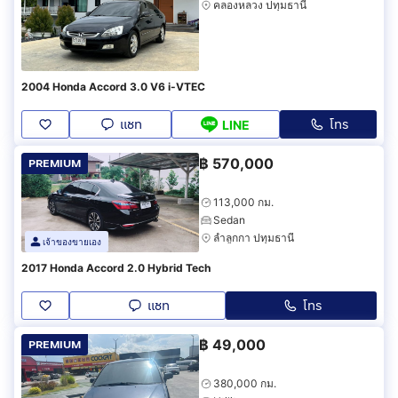
คลองหลวง ปทุมธานี
2004 Honda Accord 3.0 V6 i-VTEC
แชท
โทร
LINE
฿
570,000
PREMIUM
113,000 กม.
Sedan
ลำลูกกา ปทุมธานี
เจ้าของขายเอง
2017 Honda Accord 2.0 Hybrid Tech
แชท
โทร
฿
49,000
PREMIUM
380,000 กม.