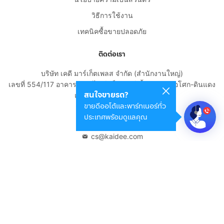
วิธีการใช้งาน
เทคนิคซื้อขายปลอดภัย
ติดต่อเรา
บริษัท เคดี มาร์เก็ตเพลส จำกัด (สำนักงานใหญ่)
เลขที่ 554/117 อาคารสกายไนน์ เซ็นเตอร์ ชั้น 22 ถนนอโศก-ดินแดง
สนใจขายรถ?
แขวงดินแดง เขตดินแดง
ขายดีออโต้และพาร์ทเนอร์ทั่ว
กรุงเทพมหานคร 10400
ประเทศพร้อมดูแลคุณ
02-108-8531
cs@kaidee.com
บริษัทในเครือ
Carro Thailand
Innorithm