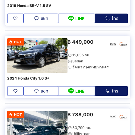
2019 Honda BR-V 1.5 SV
แชท
โทร
LINE
฿
449,000
HOT
12,835 กม.
Sedan
วัฒนา กรุงเทพมหานคร
2024 Honda City 1.0 S+
แชท
โทร
LINE
฿
738,000
HOT
33,790 กม.
Utility-car