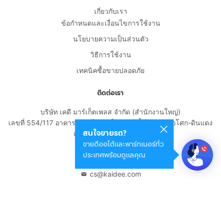
เกี่ยวกับเรา
ข้อกำหนดและเงื่อนไขการใช้งาน
นโยบายความเป็นส่วนตัว
วิธีการใช้งาน
เทคนิคซื้อขายปลอดภัย
ติดต่อเรา
บริษัท เคดี มาร์เก็ตเพลส จำกัด (สำนักงานใหญ่)
เลขที่ 554/117 อาคารสกายไนน์ เซ็นเตอร์ ชั้น 22 ถนนอโศก-ดินแดง
สนใจขายรถ?
แขวงดินแดง เขตดินแดง
ขายดีออโต้และพาร์ทเนอร์ทั่ว
กรุงเทพมหานคร 10400
ประเทศพร้อมดูแลคุณ
02-108-8531
cs@kaidee.com