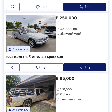
แชท
โทร
฿
250,000
390,000 กม.
เมืองชลบุรี ชลบุรี
เจ้าของขายเอง
1998 Isuzu TFR ปี 91-97 2.5 Space Cab
แชท
โทร
฿
85,000
150,000 กม.
Pickup
แหลมงอบ ตราด
เจ้าของขายเอง