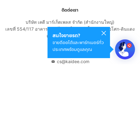
ติดต่อเรา
บริษัท เคดี มาร์เก็ตเพลส จำกัด (สำนักงานใหญ่)
เลขที่ 554/117 อาคารสกายไนน์ เซ็นเตอร์ ชั้น 22 ถนนอโศก-ดินแดง
สนใจขายรถ?
แขวงดินแดง เขตดินแดง
ขายดีออโต้และพาร์ทเนอร์ทั่ว
กรุงเทพมหานคร 10400
ประเทศพร้อมดูแลคุณ
02-108-8531
cs@kaidee.com
บริษัทในเครือ
Carro Thailand
Innorithm
Motto Auction
Genie Fintech