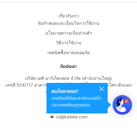
เกี่ยวกับเรา
ข้อกำหนดและเงื่อนไขการใช้งาน
นโยบายความเป็นส่วนตัว
วิธีการใช้งาน
เทคนิคซื้อขายปลอดภัย
ติดต่อเรา
บริษัท เคดี มาร์เก็ตเพลส จำกัด (สำนักงานใหญ่)
เลขที่ 554/117 อาคารสกายไนน์ เซ็นเตอร์ ชั้น 22 ถนนอโศก-ดินแดง
สนใจขายรถ?
แขวงดินแดง เขตดินแดง
ขายดีออโต้และพาร์ทเนอร์ทั่ว
กรุงเทพมหานคร 10400
ประเทศพร้อมดูแลคุณ
02-108-8531
cs@kaidee.com