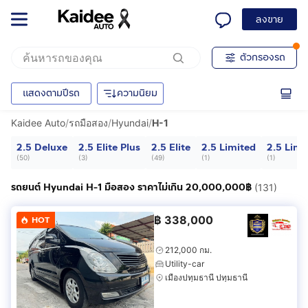
ลงขาย
ตัวกรองรถ
แสดงตามปีรถ
ความนิยม
Kaidee Auto
/
รถมือสอง
/
Hyundai
/
H-1
2.5 Deluxe
2.5 Elite Plus
2.5 Elite
2.5 Limited
2.5 Limit
(
50
)
(
3
)
(
49
)
(
1
)
(
1
)
รถยนต์ Hyundai H-1 มือสอง ราคาไม่เกิน 20,000,000฿
(131)
฿
338,000
HOT
212,000 กม.
Utility-car
เมืองปทุมธานี ปทุมธานี