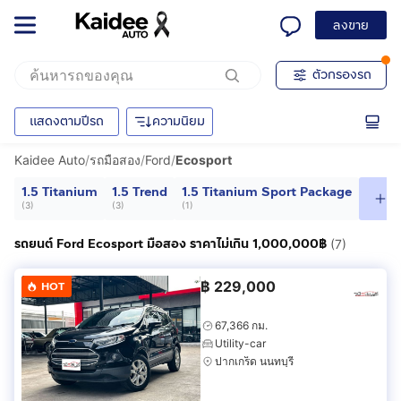
ลงขาย
ตัวกรองรถ
แสดงตามปีรถ
ความนิยม
Kaidee Auto
/
รถมือสอง
/
Ford
/
Ecosport
1.5 Titanium
1.5 Trend
1.5 Titanium Sport Package
ดู
(
3
)
(
3
)
(
1
)
รถยนต์ Ford Ecosport มือสอง ราคาไม่เกิน 1,000,000฿
(7)
฿
229,000
HOT
67,366 กม.
Utility-car
ปากเกร็ด นนทบุรี