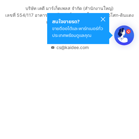
บริษัท เคดี มาร์เก็ตเพลส จำกัด (สำนักงานใหญ่)
เลขที่ 554/117 อาคารสกายไนน์ เซ็นเตอร์ ชั้น 22 ถนนอโศก-ดินแดง
สนใจขายรถ?
แขวงดินแดง เขตดินแดง
ขายดีออโต้และพาร์ทเนอร์ทั่ว
กรุงเทพมหานคร 10400
ประเทศพร้อมดูแลคุณ
02-108-8531
cs@kaidee.com
บริษัทในเครือ
Carro Thailand
Innorithm
Motto Auction
Genie Fintech
เพื่อประสบการณ์ใช้งานที่ดีขึ้น