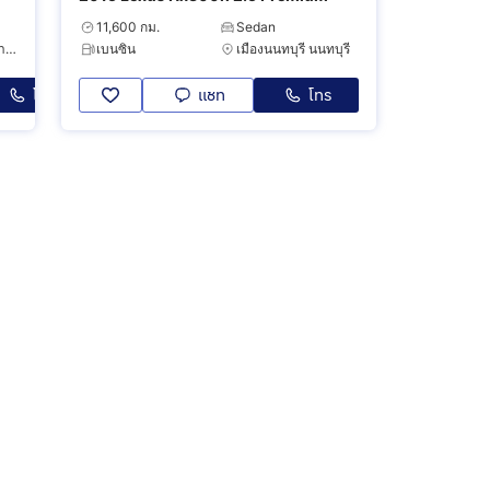
11,600 กม.
Sedan
บางแค กรุงเทพมหานคร
เบนซิน
เมืองนนทบุรี นนทบุรี
โทร
แชท
โทร