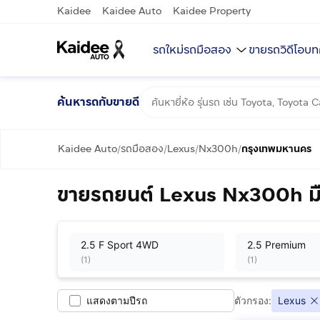
Kaidee
Kaidee Auto
Kaidee Property
รถใหม่
รถมือสอง
ขายรถ
วิดีโอ
บท
ค้นหารถกับขายดี
Kaidee Auto
รถมือสอง
Lexus
Nx300h
กรุงเทพมหานคร
/
/
/
/
ขายรถยนต์ Lexus Nx300h ม
2.5 F Sport 4WD
2.5 Premium
(
1
)
(
1
)
แสดงตามปีรถ
ตัวกรอง:
Lexus