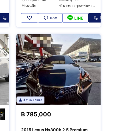
เบนซิน
บางนา กรุงเทพมหานคร
โทร
แชท
โทร
LINE
เจ้าของขายเอง
฿
785,000
2015 Lexus Nx300h 2.5 Premium