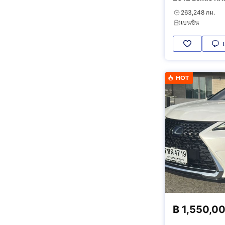
Moonroof
263,248 กม.
เบนซิน
HOT
฿
1,550,0