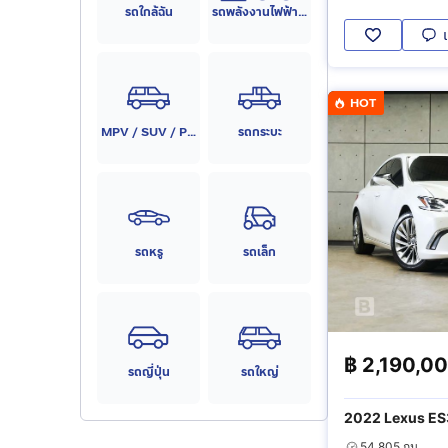
รถใกล้ฉัน
รถพลังงานไฟฟ้า (EV)
HOT
MPV / SUV / PPV
รถกระบะ
รถหรู
รถเล็ก
฿
2,190,0
รถญี่ปุ่น
รถใหญ่
2022 Lexus ES
Luxury
54,805 กม.