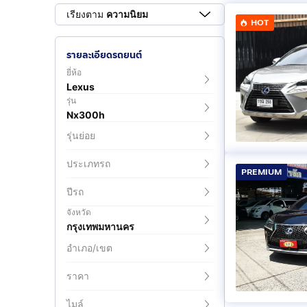
เรียงตาม
ความนิยม
HOT
รายละเอียดรถยนต์
ยี่ห้อ
Lexus
รุ่น
Nx300h
รุ่นย่อย
ประเภทรถ
PREMIUM
ปีรถ
จังหวัด
กรุงเทพมหานคร
อำเภอ/เขต
ราคา
ไมล์