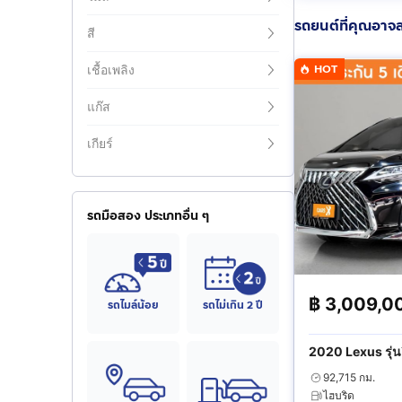
รถยนต์ที่คุณอาจ
สี
HOT
เชื้อเพลิง
แก๊ส
เกียร์
รถมือสอง ประเภทอื่น ๆ
฿
3,009,0
รถไมล์น้อย
รถไม่เกิน 2 ปี
2020 Lexus รุ่นอื
92,715 กม.
ไฮบริด