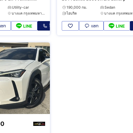
Utility-car
190,000 กม.
Sedan
บางแค กรุงเทพมหานคร
ไฮบริด
แชท
โทร
แชท
LINE
LINE
00