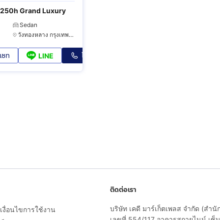
250h Grand Luxury
Sedan
วังทองหลาง กรุงเทพมหานคร
แชท
โทร
LINE
ติดต่อเรา
บริษัท เคดี มาร์เก็ตเพลส จำกัด (สำน
งื่อนไขการใช้งาน
เลขที่ 554/117 อาคารสกายไนน์ เซ็นเ