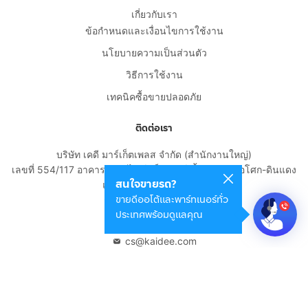
เกี่ยวกับเรา
ข้อกำหนดและเงื่อนไขการใช้งาน
นโยบายความเป็นส่วนตัว
วิธีการใช้งาน
เทคนิคซื้อขายปลอดภัย
ติดต่อเรา
บริษัท เคดี มาร์เก็ตเพลส จำกัด (สำนักงานใหญ่)
เลขที่ 554/117 อาคารสกายไนน์ เซ็นเตอร์ ชั้น 22 ถนนอโศก-ดินแดง
สนใจขายรถ?
แขวงดินแดง เขตดินแดง
ขายดีออโต้และพาร์ทเนอร์ทั่ว
กรุงเทพมหานคร 10400
ประเทศพร้อมดูแลคุณ
02-108-8531
cs@kaidee.com