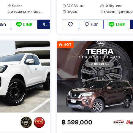
Sedan
87,086 กม.
Utility-car
สวนหลวง กรุงเทพมหานคร
เบนซิน
ป
แชท
โทร
แชท
LINE
LINE
HOT
฿
599,000