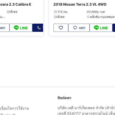
vara 2.3 Calibre E
2018 Nissan Terra 2.3 VL 4WD
ดีเซล
113 กม.
Utility-car
สวนหลวง กรุงเทพมหานคร
ดีเซล
แชท
โทร
แชท
LINE
LINE
ติดต่อเรา
บริษัท เคดี มาร์เก็ตเพลส จำกัด (สำน
งื่อนไขการใช้งาน
เลขที่ 554/117 อาคารสกายไนน์ เซ็นเ