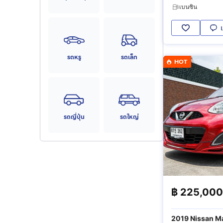
เบนซิน
รถหรู
รถเล็ก
HOT
รถญี่ปุ่น
รถใหญ่
฿
225,000
2019 Nissan Ma