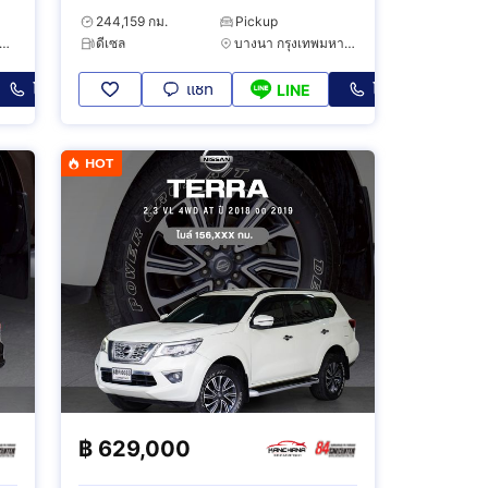
Titatium
244,159 กม.
Pickup
ระเวศ กรุงเทพมหานคร
ดีเซล
บางนา กรุงเทพมหานคร
โทร
แชท
โทร
LINE
HOT
฿
629,000