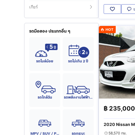
เกียร์
HOT
รถมือสอง ประเภทอื่น ๆ
รถไมล์น้อย
รถไม่เกิน 2 ปี
รถใกล้ฉัน
รถพลังงานไฟฟ้า (EV)
฿
235,000
2020 Nissan Ma
MPV / SUV / PPV
รถกระบะ
58,570 กม.