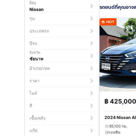
ยี่ห้อ
รถยนต์ที่คุณอาจ
Nissan
รุ่น
HOT
ประเภทรถ
ปีรถ
จังหวัด
ชัยนาท
อำเภอ/เขต
ราคา
ไมล์
฿
425,00
สี
2024 Nissan Al
เชื้อเพลิง
85,100 กม.
แก๊ส
เบนซิน