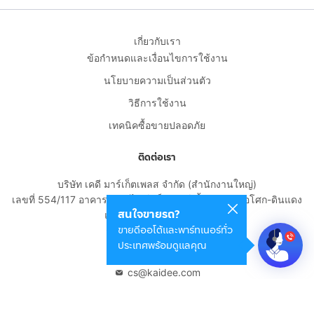
เกี่ยวกับเรา
ข้อกำหนดและเงื่อนไขการใช้งาน
นโยบายความเป็นส่วนตัว
วิธีการใช้งาน
เทคนิคซื้อขายปลอดภัย
ติดต่อเรา
บริษัท เคดี มาร์เก็ตเพลส จำกัด (สำนักงานใหญ่)
เลขที่ 554/117 อาคารสกายไนน์ เซ็นเตอร์ ชั้น 22 ถนนอโศก-ดินแดง
สนใจขายรถ?
แขวงดินแดง เขตดินแดง
ขายดีออโต้และพาร์ทเนอร์ทั่ว
กรุงเทพมหานคร 10400
ประเทศพร้อมดูแลคุณ
02-108-8531
cs@kaidee.com