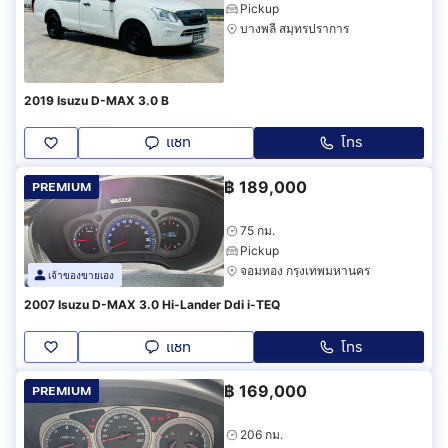
Pickup
บางพลี สมุทรปราการ
2019 Isuzu D-MAX 3.0 B
แชท
โทร
฿
189,000
PREMIUM
75 กม.
Pickup
จอมทอง กรุงเทพมหานคร
เจ้าของขายเอง
2007 Isuzu D-MAX 3.0 Hi-Lander Ddi i-TEQ
แชท
โทร
฿
169,000
PREMIUM
206 กม.