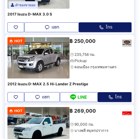
เจ้าของขายเอง
2017 Isuzu D-MAX 3.0 S
แชท
โทร
฿
250,000
HOT
235,756 กม.
Pickup
ดอนเมือง กรุงเทพมหานคร
2012 Isuzu D-MAX 2.5 Hi-Lander Z Prestige
แชท
โทร
LINE
฿
269,000
HOT
90,000 กม.
บางพลี สมุทรปราการ