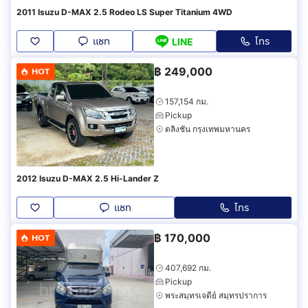
2011 Isuzu D-MAX 2.5 Rodeo LS Super Titanium 4WD
แชท
โทร
LINE
฿
249,000
HOT
157,154 กม.
Pickup
ตลิ่งชัน กรุงเทพมหานคร
2012 Isuzu D-MAX 2.5 Hi-Lander Z
แชท
โทร
฿
170,000
HOT
407,692 กม.
Pickup
พระสมุทรเจดีย์ สมุทรปราการ