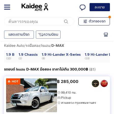
ลงขาย
ตัวกรองรถ
แสดงตามปีรถ
ความนิยม
Kaidee Auto
/
รถมือสอง
/
Isuzu
/
D-MAX
1.9 B
1.9 Chassis
1.9 Hi-Lander X-Series
1.9 Hi-Lander L
(
32
)
(
2
)
(
8
)
(
33
)
รถยนต์ Isuzu D-MAX มือสอง ราคาไม่เกิน 300,000฿
(81)
฿
285,000
HOT
99,410 กม.
Pickup
สวนหลวง กรุงเทพมหานคร