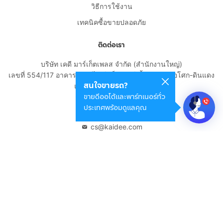
วิธีการใช้งาน
เทคนิคซื้อขายปลอดภัย
ติดต่อเรา
บริษัท เคดี มาร์เก็ตเพลส จำกัด (สำนักงานใหญ่)
เลขที่ 554/117 อาคารสกายไนน์ เซ็นเตอร์ ชั้น 22 ถนนอโศก-ดินแดง
สนใจขายรถ?
แขวงดินแดง เขตดินแดง
ขายดีออโต้และพาร์ทเนอร์ทั่ว
กรุงเทพมหานคร 10400
ประเทศพร้อมดูแลคุณ
02-108-8531
cs@kaidee.com
บริษัทในเครือ
Carro Thailand
Innorithm
Motto Auction