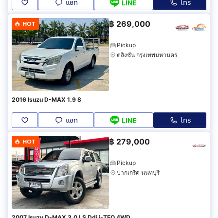
แชท
โทร
LINE
฿
269,000
HOT
Pickup
ตลิ่งชัน กรุงเทพมหานคร
2016 Isuzu D-MAX 1.9 S
แชท
โทร
LINE
฿
279,000
HOT
Pickup
ปากเกร็ด นนทบุรี
2007 Isuzu D-MAX 3.0 LS Ddi i-TEQ 4WD