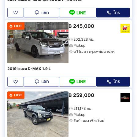
แชท
โทร
LINE
฿
245,000
HOT
202,328 กม.
Pickup
ทวีวัฒนา กรุงเทพมหานคร
2019 Isuzu D-MAX 1.9 L
แชท
โทร
LINE
฿
259,000
HOT
211,173 กม.
Pickup
สันป่าตอง เชียงใหม่