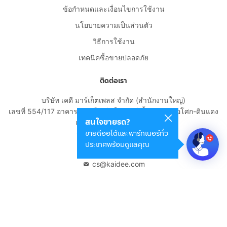
ข้อกำหนดและเงื่อนไขการใช้งาน
นโยบายความเป็นส่วนตัว
วิธีการใช้งาน
เทคนิคซื้อขายปลอดภัย
ติดต่อเรา
บริษัท เคดี มาร์เก็ตเพลส จำกัด (สำนักงานใหญ่)
เลขที่ 554/117 อาคารสกายไนน์ เซ็นเตอร์ ชั้น 22 ถนนอโศก-ดินแดง
สนใจขายรถ?
แขวงดินแดง เขตดินแดง
ขายดีออโต้และพาร์ทเนอร์ทั่ว
กรุงเทพมหานคร 10400
ประเทศพร้อมดูแลคุณ
02-108-8531
cs@kaidee.com
บริษัทในเครือ