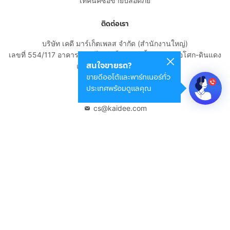
เทคนิคซื้อขายปลอดภัย
ติดต่อเรา
บริษัท เคดี มาร์เก็ตเพลส จำกัด (สำนักงานใหญ่)
เลขที่ 554/117 อาคารสกายไนน์ เซ็นเตอร์ ชั้น 22 ถนนอโศก-ดินแดง
สนใจขายรถ?
แขวงดินแดง เขตดินแดง
ขายดีออโต้และพาร์ทเนอร์ทั่ว
กรุงเทพมหานคร 10400
ประเทศพร้อมดูแลคุณ
02-108-8531
cs@kaidee.com
บริษัทในเครือ
Carro Thailand
Innorithm
Motto Auction
Genie Fintech