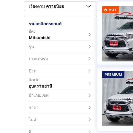
เรียงตาม
ความนิยม
HOT
รายละเอียดรถยนต์
ยี่ห้อ
Mitsubishi
รุ่น
ประเภทรถ
ปีรถ
PREMIUM
จังหวัด
อุบลราชธานี
อำเภอ/เขต
ราคา
ไมล์
สี