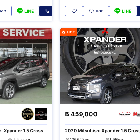
แชท
โทร
แชท
LINE
LINE
HOT
฿
459,000
i Xpander 1.5 Cross
2020 Mitsubishi Xpander 1.5 Cros
Utility-car
126,629 กม.
Utility-car