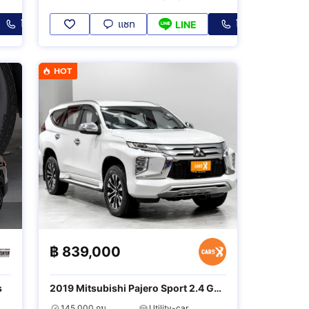
โทร
แชท
โทร
LINE
HOT
฿
839,000
s
2019 Mitsubishi Pajero Sport 2.4 GT
Premium 4WD
145,000 กม.
Utility-car