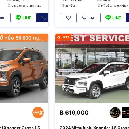
ประเวศ กรุงเทพมหานคร
เบนซิน
แชท
โทร
แชท
LINE
LINE
HOT
฿
619,000
i Xpander Cross 1.5
2024 Mitsubishi Xpander 1.5 Cros