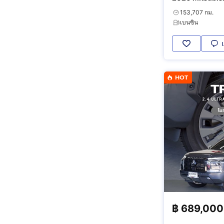
153,707 กม.
เบนซิน
HOT
฿
689,000