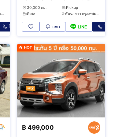
Double Cab 2.5 GLX
30,000 กม.
Pickup
จตุจักร กรุงเทพมหานคร
ดีเซล
คันนายาว กรุงเทพมหานคร
โทร
แชท
โทร
LINE
HOT
฿
499,000