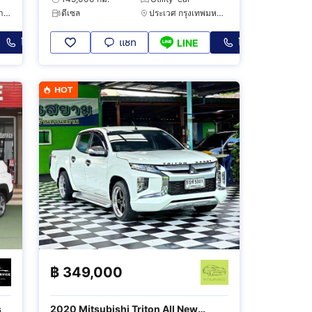
ตลิ่งชัน กรุงเทพมหานคร
ดีเซล
ประเวศ กรุงเทพมหานคร
โทร
แชท
โทร
LINE
HOT
฿
349,000
s
2020 Mitsubishi Triton All New