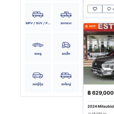
MPV / SUV / PPV
รถกระบะ
HOT
รถหรู
รถเล็ก
รถญี่ปุ่น
รถใหญ่
฿
629,000
2024 Mitsubish
48,093 กม.