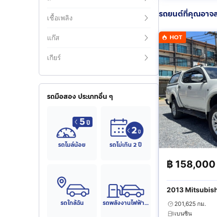
รถยนต์ที่คุณอาจ
เชื้อเพลิง
HOT
แก๊ส
เกียร์
รถมือสอง ประเภทอื่น ๆ
รถไมล์น้อย
รถไม่เกิน 2 ปี
฿
158,000
2013 Mitsubish
รถใกล้ฉัน
รถพลังงานไฟฟ้า (EV)
201,625 กม.
เบนซิน