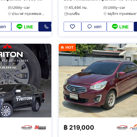
Utility-car
45,494 กม.
Utility-car
ประเวศ กรุงเทพมหานคร
เบนซิน
แชท
โทร
แชท
LINE
LINE
HOT
฿
219,000