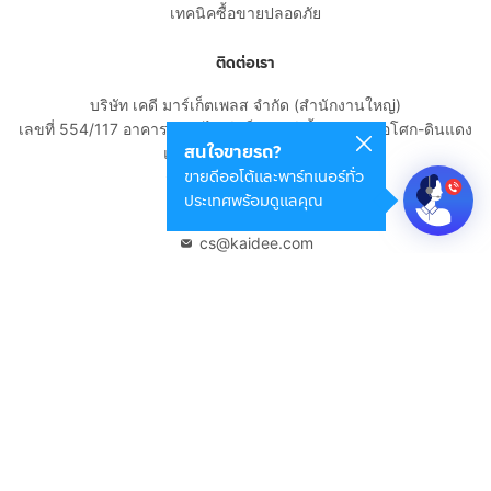
เทคนิคซื้อขายปลอดภัย
ติดต่อเรา
บริษัท เคดี มาร์เก็ตเพลส จำกัด (สำนักงานใหญ่)
เลขที่ 554/117 อาคารสกายไนน์ เซ็นเตอร์ ชั้น 22 ถนนอโศก-ดินแดง
สนใจขายรถ?
แขวงดินแดง เขตดินแดง
ขายดีออโต้และพาร์ทเนอร์ทั่ว
กรุงเทพมหานคร 10400
ประเทศพร้อมดูแลคุณ
02-108-8531
cs@kaidee.com
บริษัทในเครือ
Carro Thailand
Innorithm
Motto Auction
Genie Fintech