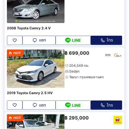
2008 Toyota Camry 2.4 V
แชท
โทร
LINE
฿
699,000
HOT
204,549 กม.
Sedan
วัฒนา กรุงเทพมหานคร
2019 Toyota Camry 2.5 HV
แชท
โทร
LINE
฿
295,000
HOT