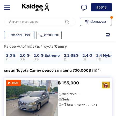
ลงขาย
ตัวกรองรถ
แสดงตามปีรถ
ความนิยม
Kaidee Auto
/
รถมือสอง
/
Toyota
/
Camry
2.0 E
2.0 G
2.0 G Extremo
2.2 SEG
2.4 G
2.4 Hybrid
(
1
)
(
73
)
(
22
)
(
2
)
(
1
)
(
13
)
รถยนต์ Toyota Camry มือสอง ราคาไม่เกิน 700,000฿
(192)
฿
155,000
HOT
387,695 กม.
Sedan
ทวีวัฒนา กรุงเทพมหานคร