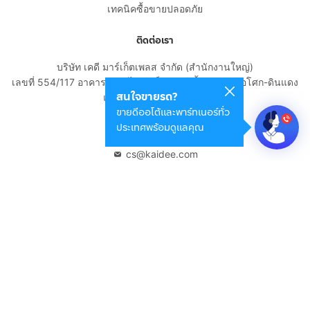
เทคนิคซื้อขายปลอดภัย
ติดต่อเรา
บริษัท เคดี มาร์เก็ตเพลส จำกัด (สำนักงานใหญ่)
เลขที่ 554/117 อาคารสกายไนน์ เซ็นเตอร์ ชั้น 22 ถนนอโศก-ดินแดง
สนใจขายรถ?
แขวงดินแดง เขตดินแดง
ขายดีออโต้และพาร์ทเนอร์ทั่ว
กรุงเทพมหานคร 10400
ประเทศพร้อมดูแลคุณ
02-108-8531
cs@kaidee.com
บริษัทในเครือ
Carro Thailand
Innorithm
Motto Auction
Genie Fintech