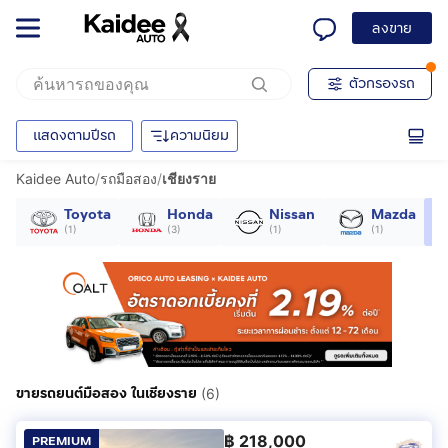
ลงขาย
ตัวกรองรถ
แสดงตามปีรถ
ความนิยม
Kaidee Auto
/
รถมือสอง
/
เชียงราย
Toyota
Honda
Nissan
Mazda
(
1
)
(
3
)
(
1
)
(
1
)
ขายรถยนต์มือสอง ในเชียงราย
(6)
฿
218,000
PREMIUM