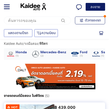
ลงขาย
ตัวกรองรถ
แสดงตามปีรถ
ความนิยม
Kaidee Auto
/
รถมือสอง
/
พิจิตร
Honda
Mercedes-Benz
Ford
Ssa
(
1
)
(
2
)
(
1
)
(
1
)
ขายรถยนต์มือสอง ในพิจิตร
(5)
฿
439,000
HOT