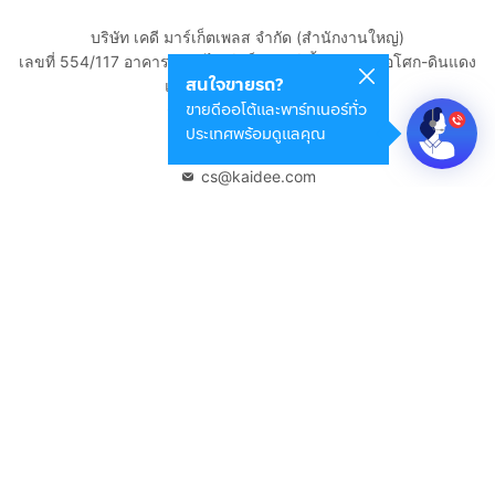
บริษัท เคดี มาร์เก็ตเพลส จำกัด (สำนักงานใหญ่)
เลขที่ 554/117 อาคารสกายไนน์ เซ็นเตอร์ ชั้น 22 ถนนอโศก-ดินแดง
สนใจขายรถ?
แขวงดินแดง เขตดินแดง
ขายดีออโต้และพาร์ทเนอร์ทั่ว
กรุงเทพมหานคร 10400
ประเทศพร้อมดูแลคุณ
02-108-8531
cs@kaidee.com
บริษัทในเครือ
Carro Thailand
Innorithm
Motto Auction
Genie Fintech
เพื่อประสบการณ์ใช้งานที่ดีขึ้น