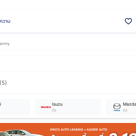
ความ
(5)
i
Isuzu
Mazd
(
1
)
(
1
)