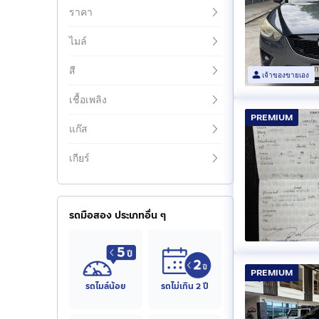
ราคา
ไมล์
สี
เจ้าของขายเอง
เชื้อเพลิง
PREMIUM
แก๊ส
เกียร์
รถมือสอง ประเภทอื่น ๆ
PREMIUM
รถไมล์น้อย
รถไม่เกิน 2 ปี