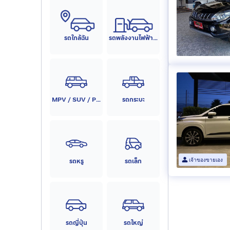
รถใกล้ฉัน
รถพลังงานไฟฟ้า (EV)
MPV / SUV / PPV
รถกระบะ
รถหรู
รถเล็ก
เจ้าของขายเอง
รถญี่ปุ่น
รถใหญ่