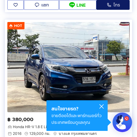
แชท
โทร
LINE
HOT
สนใจขายรถ?
ขายดีออโต้และพาร์ทเนอร์ทั่ว
฿ 380,000
ประเทศพร้อมดูแลคุณ
Honda HR-V 1.8 E Limited
2016
129,000 กม.
บางแค กรุงเทพมหานคร