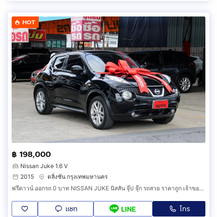
HOT
฿ 198,000
Nissan Juke 1.6 V
2015
ตลิ่งชัน กรุงเทพมหานคร
ฟรีดาวน์ ออกรถ 0 บาท NISSAN JUKE นิสสัน จุ๊ป จุ๊ก รถสวย ราคาถูก เจ้าของขายเอง รถยนต์มือสอง ดาวน์น้อย ผ่อนถูกสบาย สภาพดี รถครอบครัว SUV MPV P
แชท
โทร
LINE