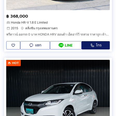
฿ 368,000
Honda HR-V 1.8 E Limited
2015
ตลิ่งชัน กรุงเทพมหานคร
ฟรีดาวน์ ออกรถ 0 บาท HONDA HRV ฮอนด้า เฮ็ดอาร์วี รถสวย ราคาถูก เจ้าของขายเอง รถยนต์มือสอง ดาวน์น้อย ผ่อนถูกสบาย สภาพดี รถครอบครัว SUV MPV
แชท
โทร
LINE
HOT