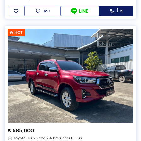
แชท
โทร
LINE
HOT
฿ 585,000
Toyota Hilux Revo 2.4 Prerunner E Plus