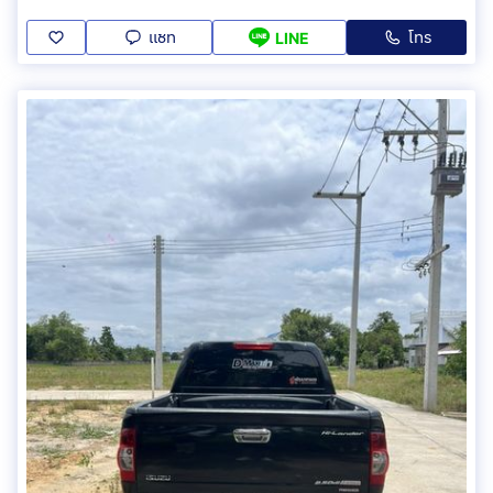
แชท
โทร
LINE