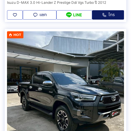
Isuzu D-MAX 3.0 Hi-Lander Z Prestige Ddi Vgs Turbo ปี 2012
แชท
โทร
LINE
HOT