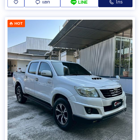
แชท
โทร
LINE
HOT