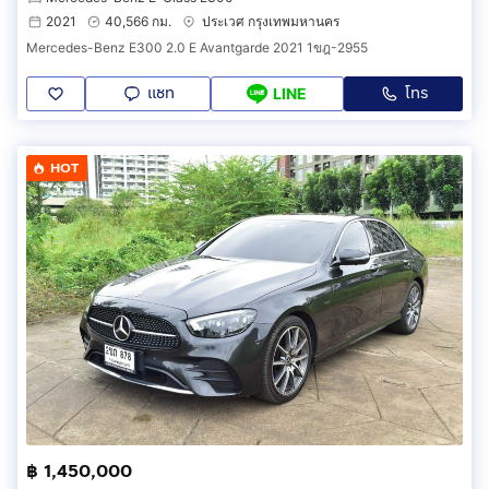
➲ ออกรถที่ CARSX ออกได้ง่าย เพียงแค่ 55 บาท
2021
40,566 กม.
ประเวศ กรุงเทพมหานคร
➲ จองออนไลน์ ปลอดภัย 100%
Mercedes-Benz E300 2.0 E Avantgarde 2021 1ขฎ-2955
➲ มีสถาบันการเงินรองรับกว่า 20 สถาบัน
➲ ทุกอาชีพ ออกรถได้
แชท
โทร
LINE
➲ มีการตรวจเช็คกว่า 210 ก่อนส่งมอบรถ
➲ เปลี่ยนถ่ายน้ำมันเครื่องฟรีก่อนรับรถ
➲ เช็คสภาพรถยนตน์จากศูนย์ที่ได้มาตราฐาน
HOT
➲ เลขาส่วนตัวผ่าน call center 24 ชม ทั่วประเทศ
➲ รถยก ฉุกเฉิน ทั่วประเทศ 24 ชม
➲ มีรถใช้ระหว่างซ่อมหรือจะเลือกเป็นช่วยผ่อนระหว่างซ่อม
➲ ไฟแนนซ์ไม่ผ่าน ยินดีคืนเงินทุกกรณี
➲ ยินดีต้อนรับลูกค้าต่างจังหวัด ทั่วประเทศ
➲ บริการจัดส่งรถถึงหน้าบ้านลูกค้าทั่วประเทศ ฟรี
____________________________________________
📞 สนใจโทร :
กดเพื่อดูเบอร์โทร xxxxxx776
🆔 ไลน์: @carsxusedcar หรือกด เพิ่มเพื่อน
____________________________________________
*เงื่อนไขเป็นไปตามที่บริษัทและสถาบันการเงินกำหนด*
฿ 1,450,000
* ราคาดังกล่าวยังไม่รวมค่า vat 7%