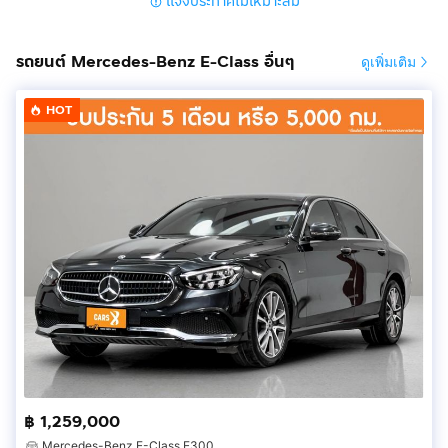
แจ้งประกาศไม่เหมาะสม
Car Antenna (รูปแบบของเสาอากาศ) : ฝังกระจกหลัง
Car Wheels (ล้อ-ขนาด) : ล้ออัลลอย ขนาด 18 นิ้ว ลาย 5
ก้านคู่ ยาง Run-flat คู่หน้า 245/45 R18 คู่หลัง 275/40 R18
รถยนต์ Mercedes-Benz E-Class อื่นๆ
ดูเพิ่มเติม
Interior Color (สีภายในห้องโดยสาร) : สีดำ
Steering System (ระบบบังคับเลี้ยว) : แร็คไฟฟ้า
HOT
Seats Detail (ประเภทเบาะ) : เบาะนั่งหุ้มด้วยหนัง ARTICO
Driver Seat (การปรับตำแหน่งที่นั่งคนขับ) : ปรับด้วยไฟฟ้า
พร้อมหน่วยความจำ Memory Seat
Passenger Seat (การปรับตำแหน่งที่นั่งผู้โดยสาร) : ปรับด้วย
ไฟฟ้า
Connectivity Ports (พอร์ตการเชื่อมต่อภายในรถ): หน้าจอ
ควบคุมกลาง แบบสี ขนาด 12.3 นิ้ว รองรับ Apple CarPlay /
Andriod Auto
Charging Equipment (อุปกรณ์ชาร์จภายในรถ) : ช่องชาร์จ
ไฟ Power Outlet 12V 1 ตำแหน่ง,ช่องชาร์จไฟ USB-C
สำหรับผู้โดยสารด้านหลัง 2 ตำแหน่ง
฿ 1,259,000
____________________________________________
Mercedes-Benz E-Class E300