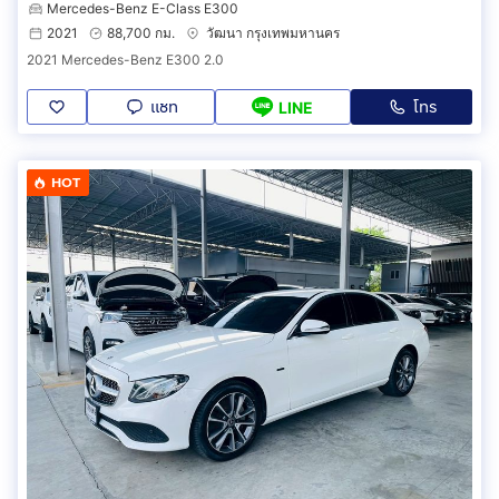
Mercedes-Benz E-Class E300
____________________________________________
2021
88,700 กม.
วัฒนา กรุงเทพมหานคร
#CARSX #CARSXอ่อนนุช#คาร์สเอ็กซ์ #ออกรถ55บาท
2021 Mercedes-Benz E300 2.0
#ฟรีดาวน์ #รถ #รถยนต์ #รถยนต์มือสอง #รถสวยราคาไม่
แพง #รถสวย #ส่งทั่วไทย#MERCEDES-
แชท
โทร
LINE
BENZ#E300#1P2619
HOT