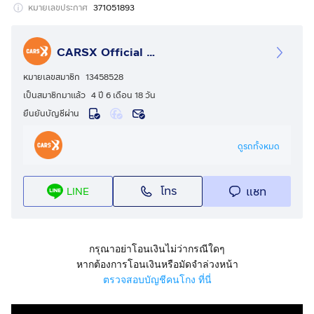
ดอกเบี้ยพิเศษเริ่ม 2.39% มีมากกว่า 20 สถาบันการเงิน
หมายเลขประกาศ
371051893
จอง-จัด-จบ ง่าย (จัดได้เต็ม)
มีเลขาฉุกเฉินดูแล 24 ชั่วโมง - มีรถให้ใช้ระหว่างซ่อม
CARSX Official - คาร์เอ็กซ์ ศูนย์รวมรถยนต์มือสอง
ส่งรถฟรีทั่วประเทศ
การันตียอดขายมากกว่า 15,000 คัน
หมายเลขสมาชิก
13458528
____________________________________________
เป็นสมาชิกมาแล้ว
4 ปี 6 เดือน 18 วัน
คุณสมบัติเด่น
ยืนยันบัญชีผ่าน
Car Type (ประเภทรถ) : LUXURY (รถ LUXURY)
Brand&Model (ยี่ห้อ - รุ่น ) : MERCEDES-BENZ E300 2.0
ดูรถทั้งหมด
E AVANTGARDE
Registration Year (ปีจด) 2021
โทร
แชท
LINE
Mileage * (เลขไมล์) : 40566
Gear (เกียร์) : AT
Gear System (ระบบเกียร์) : AT
Engine (เครื่องยนต์) : ปลั๊กอินไฮบริด (PHEV)
กรุณาอย่าโอนเงินไม่ว่ากรณีใดๆ
Engine Capacity (ความจุกระบอกสูบของเครื่องยนต์) :
หากต้องการโอนเงินหรือมัดจำล่วงหน้า
1,991 ซีซี
ตรวจสอบบัญชีคนโกง ที่นี่
Engine Detail (รายละเอียดเครื่องยนต์) : เครื่องยนต์เบนซิน
แบบ 4 สูบ ขนาด 2.0 ลิตร 1,991 ซีซี. เทอร์โบอินเตอร์คูลเลอ