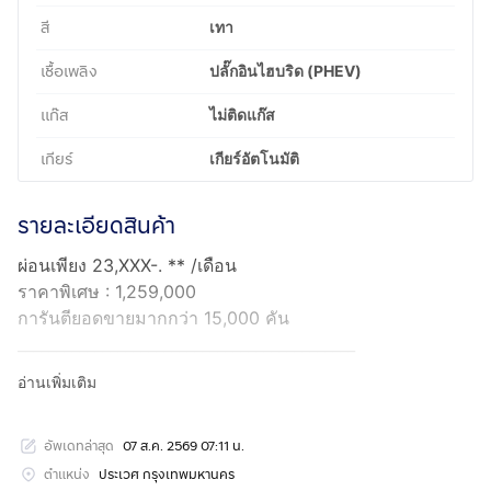
สี
เทา
เชื้อเพลิง
ปลั๊กอินไฮบริด (PHEV)
แก๊ส
ไม่ติดแก๊ส
เกียร์
เกียร์อัตโนมัติ
รายละเอียดสินค้า
ผ่อนเพียง 23,XXX-. ** /เดือน
ราคาพิเศษ : 1,259,000
การันตียอดขายมากกว่า 15,000 คัน
____________________________________________
MERCEDES-BENZ E300 2.0 E AVANTGARDE
อ่านเพิ่มเติม
เทาดำ เกียร์ AT ปี 2021
เลขไมล์ - 40,566 Km.
อัพเดทล่าสุด
07 ส.ค. 2569 07:11 น.
____________________________________________
รับประกัน 5 เดือน 5,000 กม.
ตำแหน่ง
ประเวศ กรุงเทพมหานคร