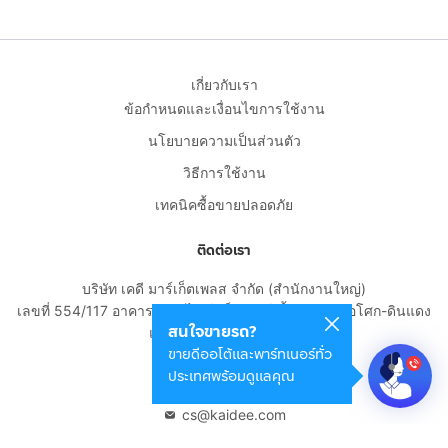
เกี่ยวกับเรา
ข้อกำหนดและเงื่อนไขการใช้งาน
นโยบายความเป็นส่วนตัว
วิธีการใช้งาน
เทคนิคซื้อขายปลอดภัย
ติดต่อเรา
บริษัท เคดี มาร์เก็ตเพลส จำกัด (สำนักงานใหญ่)
เลขที่ 554/117 อาคารสกายไนน์ เซ็นเตอร์ ชั้น 22 ถนนอโศก-ดินแดง
สนใจขายรถ?
แขวงดินแดง เขตดินแดง
ขายดีออโต้และพาร์ทเนอร์ทั่ว
กรุงเทพมหานคร 10400
ประเทศพร้อมดูแลคุณ
02-108-8531
cs@kaidee.com