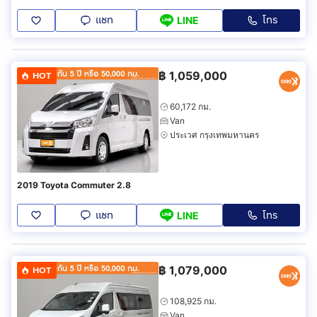
แชท
โทร
LINE
฿
1,059,000
HOT
60,172 กม.
Van
ประเวศ กรุงเทพมหานคร
2019 Toyota Commuter 2.8
แชท
โทร
LINE
฿
1,079,000
HOT
108,925 กม.
Van