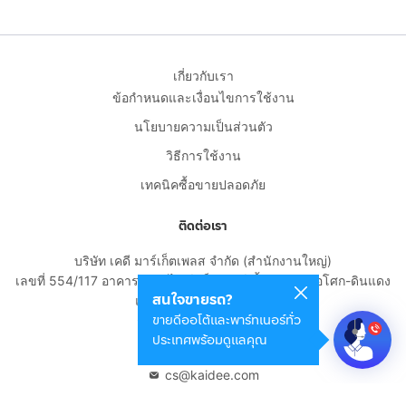
เกี่ยวกับเรา
ข้อกำหนดและเงื่อนไขการใช้งาน
นโยบายความเป็นส่วนตัว
วิธีการใช้งาน
เทคนิคซื้อขายปลอดภัย
ติดต่อเรา
บริษัท เคดี มาร์เก็ตเพลส จำกัด (สำนักงานใหญ่)
เลขที่ 554/117 อาคารสกายไนน์ เซ็นเตอร์ ชั้น 22 ถนนอโศก-ดินแดง
สนใจขายรถ?
แขวงดินแดง เขตดินแดง
ขายดีออโต้และพาร์ทเนอร์ทั่ว
กรุงเทพมหานคร 10400
ประเทศพร้อมดูแลคุณ
02-108-8531
cs@kaidee.com