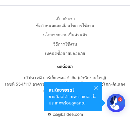
เกี่ยวกับเรา
ข้อกำหนดและเงื่อนไขการใช้งาน
นโยบายความเป็นส่วนตัว
วิธีการใช้งาน
เทคนิคซื้อขายปลอดภัย
ติดต่อเรา
บริษัท เคดี มาร์เก็ตเพลส จำกัด (สำนักงานใหญ่)
เลขที่ 554/117 อาคารสกายไนน์ เซ็นเตอร์ ชั้น 22 ถนนอโศก-ดินแดง
สนใจขายรถ?
แขวงดินแดง เขตดินแดง
ขายดีออโต้และพาร์ทเนอร์ทั่ว
กรุงเทพมหานคร 10400
ประเทศพร้อมดูแลคุณ
02-108-8531
cs@kaidee.com