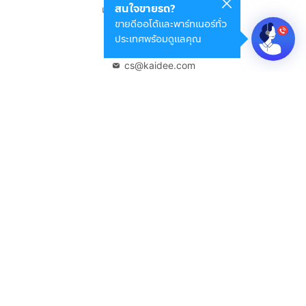
สนใจขายรถ?
แขวงดินแดง เขตดินแดง
ขายดีออโต้และพาร์ทเนอร์ทั่ว
กรุงเทพมหานคร 10400
ประเทศพร้อมดูแลคุณ
02-108-8531
cs@kaidee.com
บริษัทในเครือ
Carro Thailand
Innorithm
Motto Auction
Genie Fintech
เพื่อประสบการณ์ใช้งานที่ดีขึ้น
© 2568 บริษัท เคดี มาร์เก็ตเพลส จำกัด