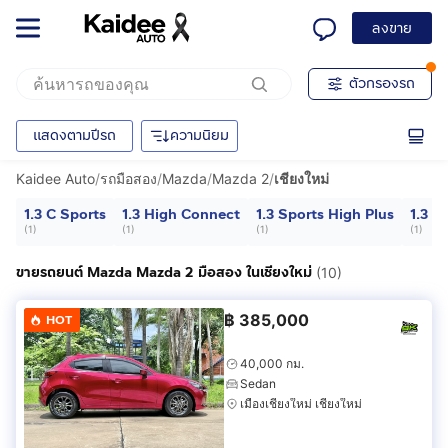
ลงขาย
ตัวกรองรถ
แสดงตามปีรถ
ความนิยม
Kaidee Auto
/
รถมือสอง
/
Mazda
/
Mazda 2
/
เชียงใหม่
1.3 C Sports
1.3 High Connect
1.3 Sports High Plus
1.3 S
(
1
)
(
1
)
(
1
)
(
1
)
ขายรถยนต์ Mazda Mazda 2 มือสอง ในเชียงใหม่
(10)
฿
385,000
HOT
40,000 กม.
Sedan
เมืองเชียงใหม่ เชียงใหม่