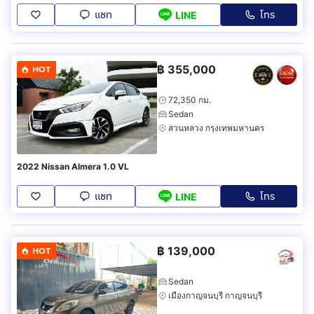
แชท
โทร
LINE
฿
355,000
HOT
72,350 กม.
Sedan
สวนหลวง กรุงเทพมหานคร
2022 Nissan Almera 1.0 VL
แชท
โทร
LINE
฿
139,000
HOT
Sedan
เมืองกาญจนบุรี กาญจนบุรี