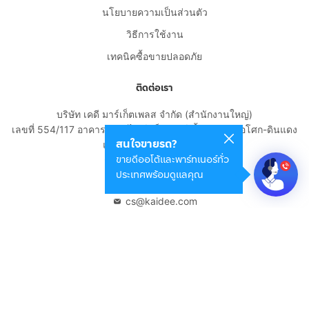
นโยบายความเป็นส่วนตัว
วิธีการใช้งาน
เทคนิคซื้อขายปลอดภัย
ติดต่อเรา
บริษัท เคดี มาร์เก็ตเพลส จำกัด (สำนักงานใหญ่)
เลขที่ 554/117 อาคารสกายไนน์ เซ็นเตอร์ ชั้น 22 ถนนอโศก-ดินแดง
สนใจขายรถ?
แขวงดินแดง เขตดินแดง
ขายดีออโต้และพาร์ทเนอร์ทั่ว
กรุงเทพมหานคร 10400
ประเทศพร้อมดูแลคุณ
02-108-8531
cs@kaidee.com
บริษัทในเครือ
Carro Thailand