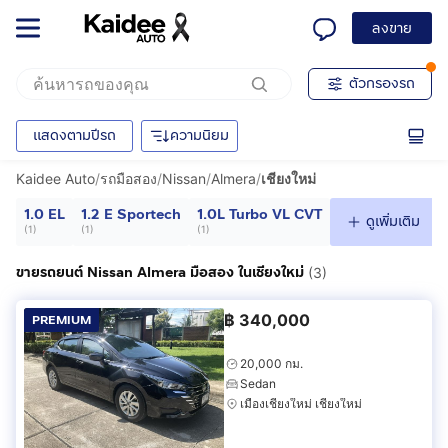
ลงขาย
ตัวกรองรถ
แสดงตามปีรถ
ความนิยม
Kaidee Auto
/
รถมือสอง
/
Nissan
/
Almera
/
เชียงใหม่
1.0 EL
1.2 E Sportech
1.0L Turbo VL CVT
ดูเพิ่มเติม
(
1
)
(
1
)
(
1
)
ขายรถยนต์ Nissan Almera มือสอง ในเชียงใหม่
(3)
฿
340,000
PREMIUM
20,000 กม.
Sedan
เมืองเชียงใหม่ เชียงใหม่