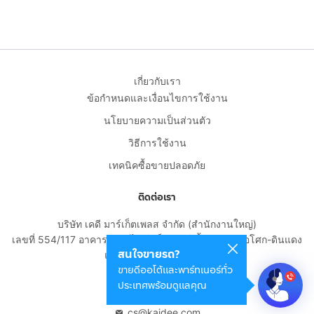
เกี่ยวกับเรา
ข้อกำหนดและเงื่อนไขการใช้งาน
นโยบายความเป็นส่วนตัว
วิธีการใช้งาน
เทคนิคซื้อขายปลอดภัย
ติดต่อเรา
บริษัท เคดี มาร์เก็ตเพลส จำกัด (สำนักงานใหญ่)
เลขที่ 554/117 อาคารสกายไนน์ เซ็นเตอร์ ชั้น 22 ถนนอโศก-ดินแดง
สนใจขายรถ?
แขวงดินแดง เขตดินแดง
ขายดีออโต้และพาร์ทเนอร์ทั่ว
กรุงเทพมหานคร 10400
ประเทศพร้อมดูแลคุณ
02-108-8531
cs@kaidee.com