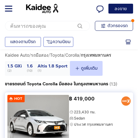
ลงขาย
ตัวกรองรถ
แสดงตามปีรถ
ความนิยม
Kaidee Auto
/
รถมือสอง
/
Toyota
/
Corolla
/
กรุงเทพมหานคร
1.5 GXi
1.6
Altis 1.8 Sport
ดูเพิ่มเติม
(
2
)
(
10
)
(
1
)
ขายรถยนต์ Toyota Corolla มือสอง ในกรุงเทพมหานคร
(13)
฿
419,000
HOT
223,430 กม.
Sedan
ประเวศ กรุงเทพมหานคร