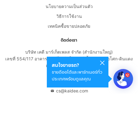
นโยบายความเป็นส่วนตัว
วิธีการใช้งาน
เทคนิคซื้อขายปลอดภัย
ติดต่อเรา
บริษัท เคดี มาร์เก็ตเพลส จำกัด (สำนักงานใหญ่)
เลขที่ 554/117 อาคารสกายไนน์ เซ็นเตอร์ ชั้น 22 ถนนอโศก-ดินแดง
สนใจขายรถ?
แขวงดินแดง เขตดินแดง
ขายดีออโต้และพาร์ทเนอร์ทั่ว
กรุงเทพมหานคร 10400
ประเทศพร้อมดูแลคุณ
02-108-8531
cs@kaidee.com
บริษัทในเครือ
Carro Thailand