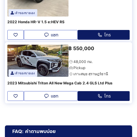
เจ้าของขายเอง
2022 Honda HR-V 1.5 e:HEV RS
แชท
โทร
฿
550,000
48,000 กม.
Pickup
เจ้าของขายเอง
เกาะสมุย สุราษฎร์ธานี
2023 Mitsubishi Triton All New Mega Cab 2.4 GLS Ltd Plus
แชท
โทร
FAQ: คำถามพบบ่อย