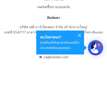
เทคนิคซื้อขายปลอดภัย
ติดต่อเรา
บริษัท เคดี มาร์เก็ตเพลส จำกัด (สำนักงานใหญ่)
เลขที่ 554/117 อาคารสกายไนน์ เซ็นเตอร์ ชั้น 22 ถนนอโศก-ดินแดง
สนใจขายรถ?
แขวงดินแดง เขตดินแดง
ขายดีออโต้และพาร์ทเนอร์ทั่ว
กรุงเทพมหานคร 10400
ประเทศพร้อมดูแลคุณ
02-108-8531
cs@kaidee.com
บริษัทในเครือ
Carro Thailand
Innorithm
Motto Auction