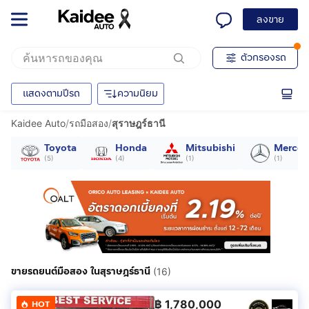
ลงขาย
ตัวกรองรถ
แสดงตามปีรถ
ความนิยม
Kaidee Auto
/
รถมือสอง
/
สุราษฎร์ธานี
Toyota
Honda
Mitsubishi
Merced
(
5
)
(
4
)
(
1
)
(
1
)
ขายรถยนต์มือสอง ในสุราษฎร์ธานี
(16)
฿
1,780,000
HOT