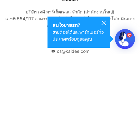
บริษัท เคดี มาร์เก็ตเพลส จำกัด (สำนักงานใหญ่)
เลขที่ 554/117 อาคารสกายไนน์ เซ็นเตอร์ ชั้น 22 ถนนอโศก-ดินแดง
สนใจขายรถ?
แขวงดินแดง เขตดินแดง
ขายดีออโต้และพาร์ทเนอร์ทั่ว
กรุงเทพมหานคร 10400
ประเทศพร้อมดูแลคุณ
02-108-8531
cs@kaidee.com
บริษัทในเครือ
Carro Thailand
Innorithm
Motto Auction
Genie Fintech
เพื่อประสบการณ์ใช้งานที่ดีขึ้น