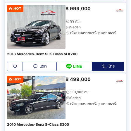
฿
999,000
HOT
99 กม.
Sedan
เมืองอุบลราชธานี อุบลราชธานี
2013 Mercedes-Benz SLK-Class SLK200
แชท
โทร
LINE
฿
499,000
HOT
110,906 กม.
Sedan
เมืองอุบลราชธานี อุบลราชธานี
2010 Mercedes-Benz S-Class S300