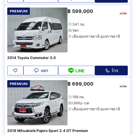
฿
599,000
PREMIUM
341 กม.
Van
เมืองอุบลราชธานี อุบลราชธานี
2014 Toyota Commuter 3.0
แชท
โทร
LINE
฿
699,000
PREMIUM
169 กม.
Utility-car
เมืองอุบลราชธานี อุบลราชธานี
2018 Mitsubishi Pajero Sport 2.4 GT Premium