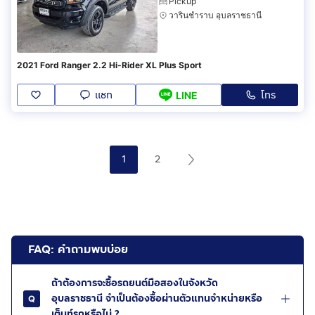
Pickup
วารินชำราบ อุบลราชธานี
2021 Ford Ranger 2.2 Hi-Rider XL Plus Sport
แชท
โทร
LINE
1
2
FAQ: คำถามพบบ่อย
ถ้าต้องการจะซื้อรถยนต์มือสองในจังหวัด
อุบลราชธานี จำเป็นต้องซื้อผ่านตัวแทนจำหน่ายหรือ
เต็นท์รถหรือไม่ ?