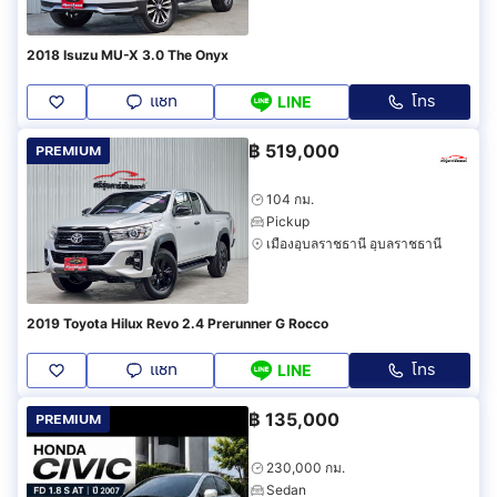
2018 Isuzu MU-X 3.0 The Onyx
แชท
โทร
LINE
฿
519,000
PREMIUM
104 กม.
Pickup
เมืองอุบลราชธานี อุบลราชธานี
2019 Toyota Hilux Revo 2.4 Prerunner G Rocco
แชท
โทร
LINE
฿
135,000
PREMIUM
230,000 กม.
Sedan