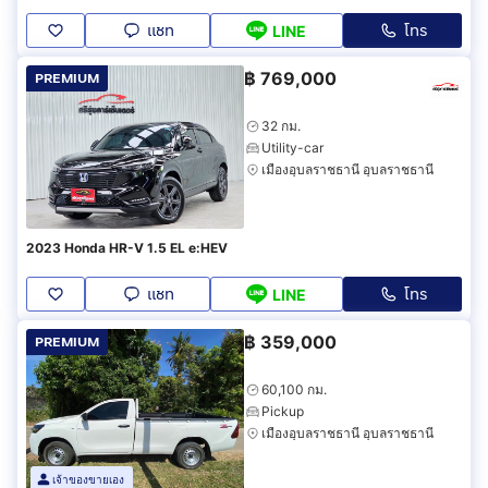
แชท
โทร
LINE
฿
769,000
PREMIUM
32 กม.
Utility-car
เมืองอุบลราชธานี อุบลราชธานี
2023 Honda HR-V 1.5 EL e:HEV
แชท
โทร
LINE
฿
359,000
PREMIUM
60,100 กม.
Pickup
เมืองอุบลราชธานี อุบลราชธานี
เจ้าของขายเอง