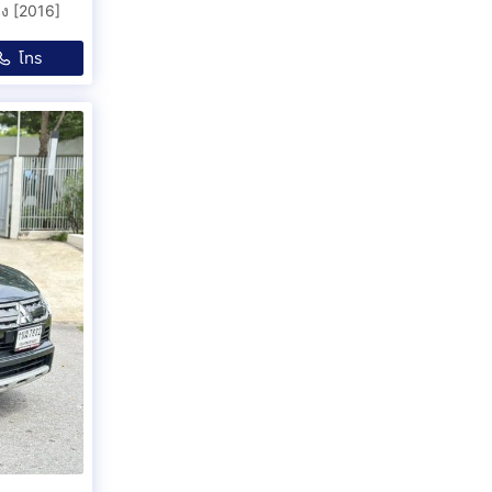
ดง [2016]
โทร