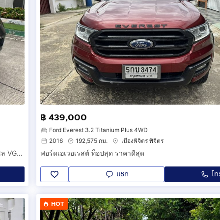
฿ 439,000
Ford Everest 3.2 Titanium Plus 4WD
2016
192,575 กม.
เมืองพิจิตร พิจิตร
NISSAN NP 300 ปี 16 Navara Cab Calibre EL Push Start ดีเซล VGS 2.5 cc TURBO MT 6 เกียร์ MAX LENSO 16 ยาง Michlien ปี 25 ไม่มีชนน็อตไม่มีขยับ
ฟอร์ดเอเวอเรสต์ ท็อปสุด ราคาดีสุด
แชท
โท
HOT