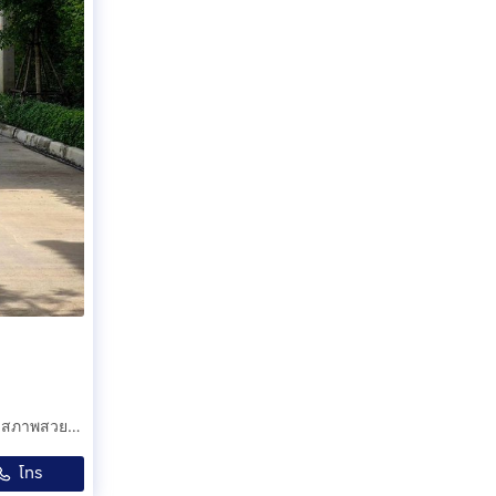
ฟรีดาวน์ , ผ่อน 8,500 ฿ กับ CRV 2.4EL 4WD สีขาว [2017] สภาพสวยจัด
โทร